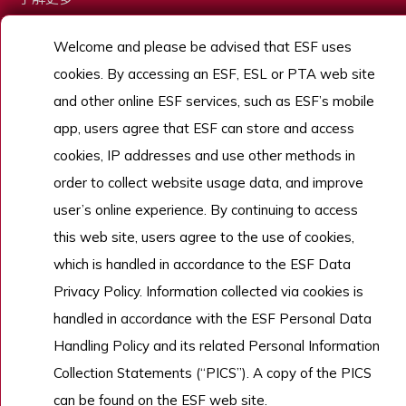
Welcome and please be advised that ESF uses
cookies. By accessing an ESF, ESL or PTA web site
Copyright © English Schools Foundation. Powered by
ANGLIA
.
網站地圖
and other online ESF services, such as ESF’s mobile
app, users agree that ESF can store and access
cookies, IP addresses and use other methods in
order to collect website usage data, and improve
user’s online experience. By continuing to access
this web site, users agree to the use of cookies,
which is handled in accordance to the ESF Data
Privacy Policy. Information collected via cookies is
handled in accordance with the ESF Personal Data
Handling Policy and its related Personal Information
Collection Statements (“PICS”). A copy of the PICS
can be found on the ESF web site.