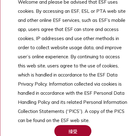
優秀人才
Welcome and please be advised that ESF uses
cookies. By accessing an ESF, ESL or PTA web site
招生
and other online ESF services, such as ESF’s mobile
了解更多
app, users agree that ESF can store and access
cookies, IP addresses and use other methods in
order to collect website usage data, and improve
Copyright © English Schools Foundation. Powered by
ANGLIA
.
user’s online experience. By continuing to access
網站地圖
this web site, users agree to the use of cookies,
which is handled in accordance to the ESF Data
Privacy Policy. Information collected via cookies is
handled in accordance with the ESF Personal Data
Handling Policy and its related Personal Information
Collection Statements (“PICS”). A copy of the PICS
can be found on the ESF web site.
接受