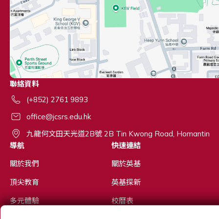
聯絡資料
(+852) 2761 9893
office@jcsrs.edu.hk
九龍何文田天光道2B號 2B Tin Kwong Road, Homantin
導航
快速連結
關於我們
關於英基
頂尖教育
英基探新
多元體驗
校曆表