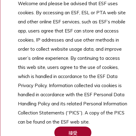
Welcome and please be advised that ESF uses
了解更多
cookies. By accessing an ESF, ESL or PTA web site
and other online ESF services, such as ESF’s mobile
app, users agree that ESF can store and access
Copyright © English Schools Foundation. Powered by
ANGLIA
.
cookies, IP addresses and use other methods in
網站地圖
order to collect website usage data, and improve
user’s online experience. By continuing to access
this web site, users agree to the use of cookies,
which is handled in accordance to the ESF Data
Privacy Policy. Information collected via cookies is
handled in accordance with the ESF Personal Data
Handling Policy and its related Personal Information
Collection Statements (“PICS”). A copy of the PICS
can be found on the ESF web site.
接受